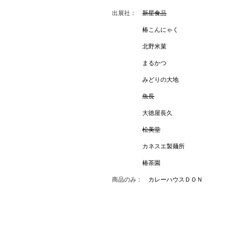
出展社：
新星食品
椿こんにゃく
北野米菓
まるかつ
みどりの大地
魚長
大徳屋長久
松美堂
カネスエ製麺所
椿茶園
商品のみ：
カレーハウスＤＯＮ